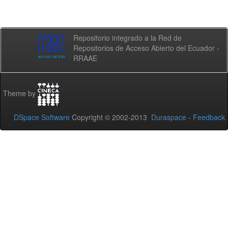
Repositorio integrado a la Red de
Repositorios de Acceso Abierto del Ecuador -
RRAAE
Theme by
DSpace Software
Copyright © 2002-2013
Duraspace
-
Feedback