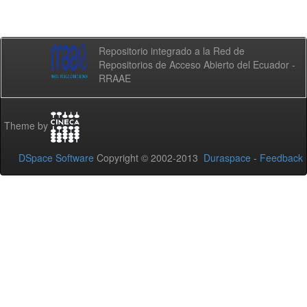
Repositorio integrado a la Red de
Repositorios de Acceso Abierto del Ecuador -
RRAAE
Theme by
DSpace Software
Copyright © 2002-2013
Duraspace
-
Feedback