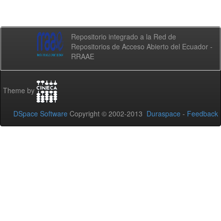
Repositorio integrado a la Red de
Repositorios de Acceso Abierto del Ecuador -
RRAAE
Theme by
DSpace Software
Copyright © 2002-2013
Duraspace
-
Feedback