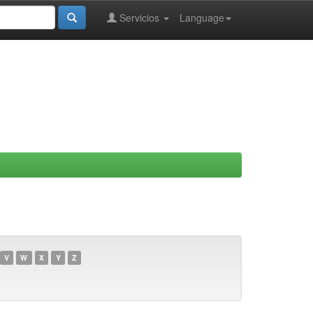
Servicios
Language
V
W
X
Y
Z