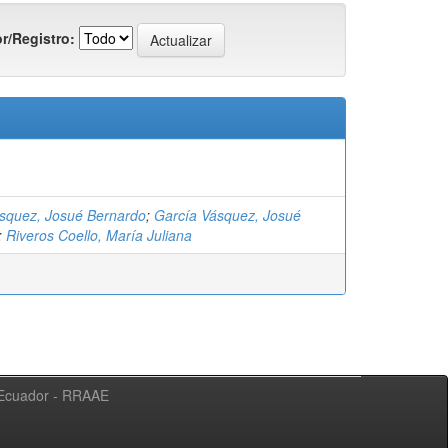
r/Registro:
ásquez, Josué Bernardo
;
García Vásquez, Josué
;
Riveros Coello, María Juliana
l Ecuador - RRAAE