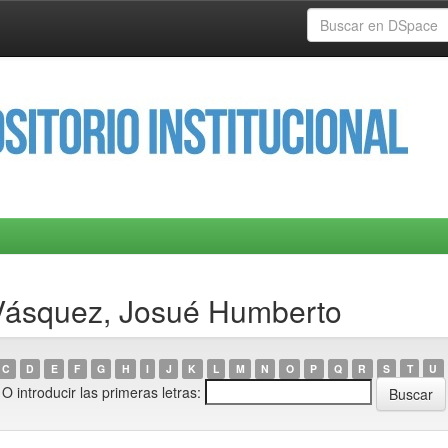
 Vásquez, Josué Humberto
C
D
E
F
G
H
I
J
K
L
M
N
O
P
Q
R
S
T
U
O introducir las primeras letras: