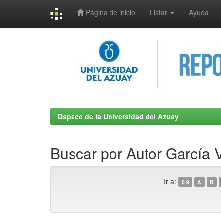
Página de inicio
Listar
Ayuda
Skip
navigation
Dspace de la Universidad del Azuay
Buscar por Autor García
Ir a:
0-9
A
B