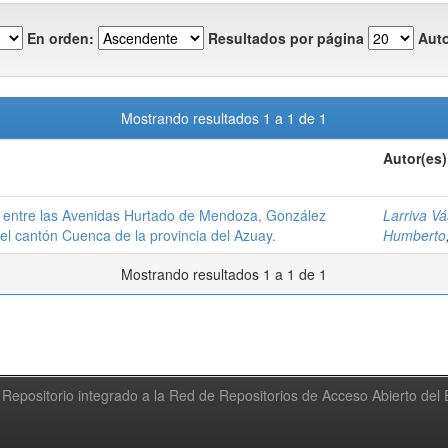
En orden:
Resultados por página
Auto
Mostrando resultados 1 a 1 de 1
Autor(es)
o entre las Avenidas Hurtado de Mendoza, González
Larriva V
l cantón Cuenca de la provincia del Azuay.
Humberto
Mostrando resultados 1 a 1 de 1
Repositorio integrado a la Red de Repositorios de Acceso Abierto de