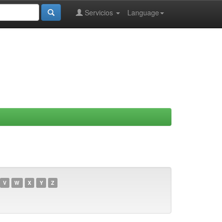
Servicios
Language
V
W
X
Y
Z