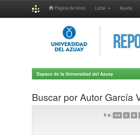
Página de inicio
Listar
Ayuda
Skip
navigation
Dspace de la Universidad del Azuay
Buscar por Autor García
Ir a:
0-9
A
B