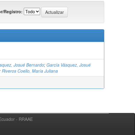
r/Registro:
ásquez, Josué Bernardo
;
García Vásquez, Josué
;
Riveros Coello, María Juliana
l Ecuador - RRAAE