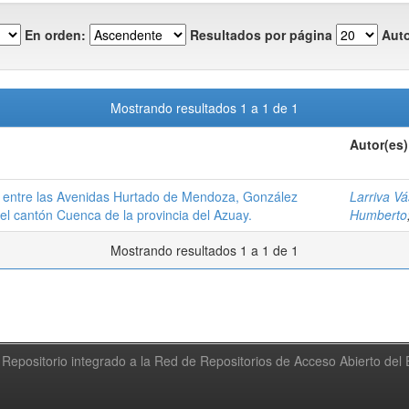
En orden:
Resultados por página
Auto
Mostrando resultados 1 a 1 de 1
Autor(es)
o entre las Avenidas Hurtado de Mendoza, González
Larriva V
l cantón Cuenca de la provincia del Azuay.
Humberto
Mostrando resultados 1 a 1 de 1
Repositorio integrado a la Red de Repositorios de Acceso Abierto de