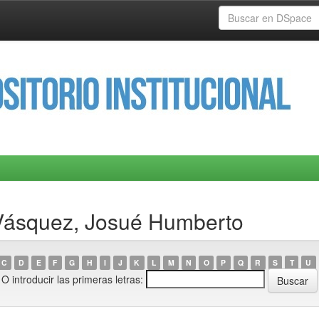
 Vásquez, Josué Humberto
C
D
E
F
G
H
I
J
K
L
M
N
O
P
Q
R
S
T
U
O introducir las primeras letras: