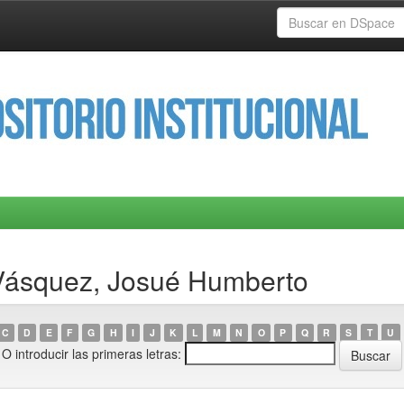
 Vásquez, Josué Humberto
C
D
E
F
G
H
I
J
K
L
M
N
O
P
Q
R
S
T
U
O introducir las primeras letras: