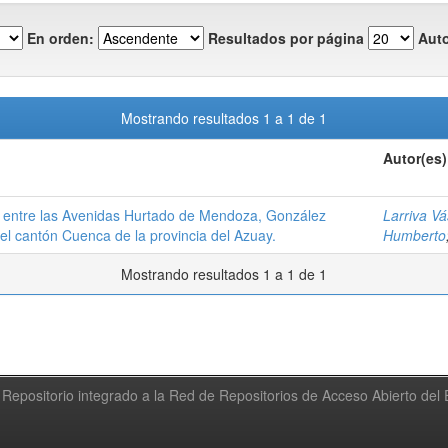
En orden:
Resultados por página
Auto
Mostrando resultados 1 a 1 de 1
Autor(es)
o entre las Avenidas Hurtado de Mendoza, González
Larriva V
l cantón Cuenca de la provincia del Azuay.
Humberto
Mostrando resultados 1 a 1 de 1
Repositorio integrado a la Red de Repositorios de Acceso Abierto de