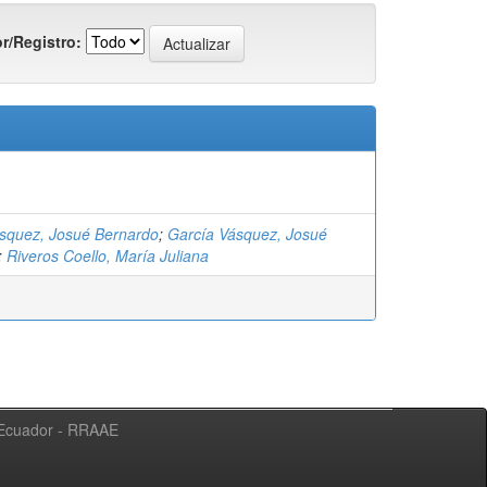
r/Registro:
ásquez, Josué Bernardo
;
García Vásquez, Josué
;
Riveros Coello, María Juliana
l Ecuador - RRAAE