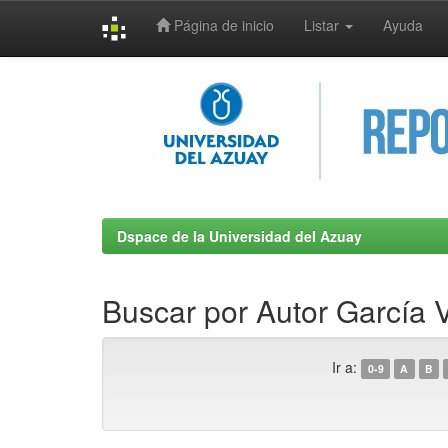
Página de inicio
Listar
Ayuda
Skip
navigation
Dspace de la Universidad del Azuay
Buscar por Autor García
Ir a:
0-9
A
B