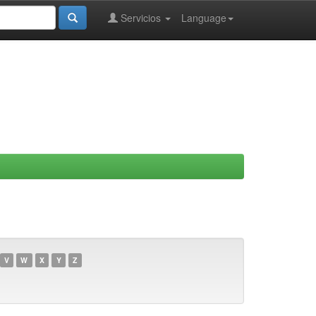
Servicios
Language
V
W
X
Y
Z