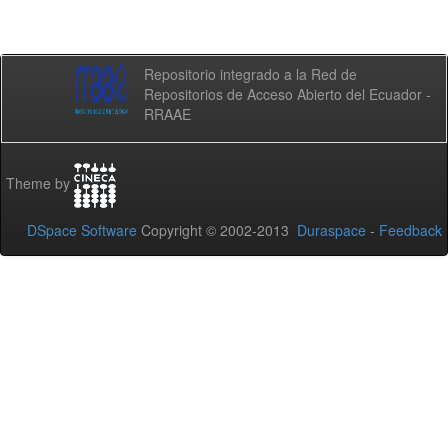
Repositorio integrado a la Red de
Repositorios de Acceso Abierto del Ecuador -
RRAAE
Theme by
DSpace Software
Copyright © 2002-2013
Duraspace
-
Feedback