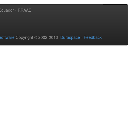
l Ecuador - RRAAE
oftware
Copyright © 2002-2013
Duraspace
-
Feedback