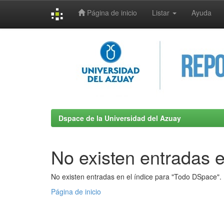
Página de inicio
Listar
Ayuda
Skip
navigation
Dspace de la Universidad del Azuay
No existen entradas e
No existen entradas en el índice para "Todo DSpace".
Página de inicio