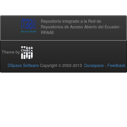
Repositorio integrado a la Red de
Repositorios de Acceso Abierto del Ecuador -
RRAAE
Theme by
DSpace Software
Copyright © 2002-2013
Duraspace
-
Feedback