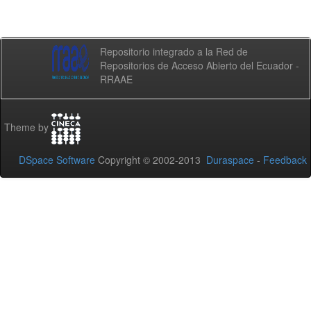
Repositorio integrado a la Red de
Repositorios de Acceso Abierto del Ecuador -
RRAAE
Theme by
DSpace Software
Copyright © 2002-2013
Duraspace
-
Feedback