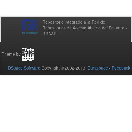
Repositorio integrado a la Red de
Repositorios de Acceso Abierto del Ecuador -
RRAAE
Theme by
DSpace Software
Copyright © 2002-2013
Duraspace
-
Feedback