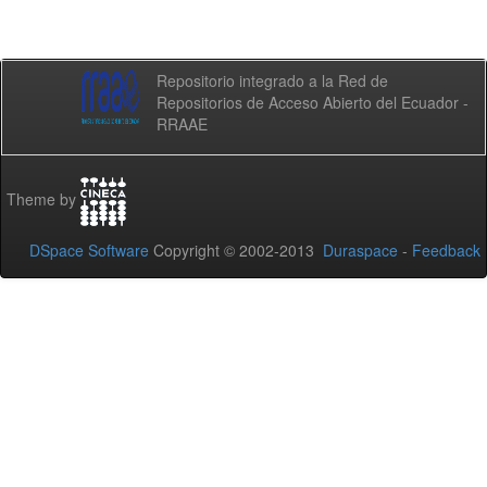
Repositorio integrado a la Red de
Repositorios de Acceso Abierto del Ecuador -
RRAAE
Theme by
DSpace Software
Copyright © 2002-2013
Duraspace
-
Feedback