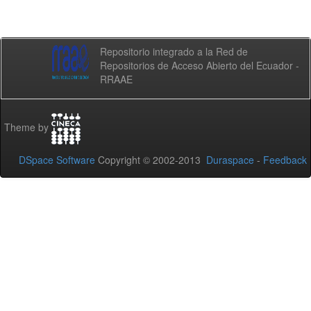
Repositorio integrado a la Red de
Repositorios de Acceso Abierto del Ecuador -
RRAAE
Theme by
DSpace Software
Copyright © 2002-2013
Duraspace
-
Feedback