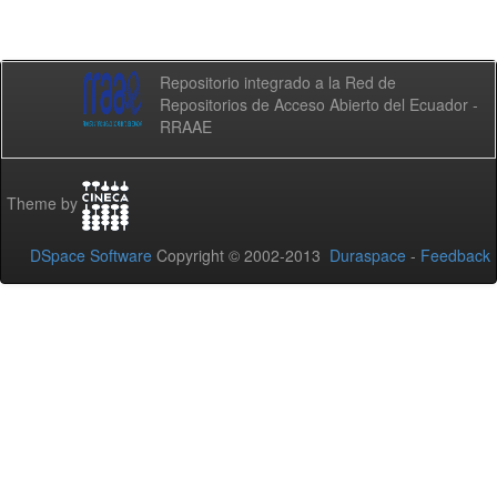
Repositorio integrado a la Red de
Repositorios de Acceso Abierto del Ecuador -
RRAAE
Theme by
DSpace Software
Copyright © 2002-2013
Duraspace
-
Feedback