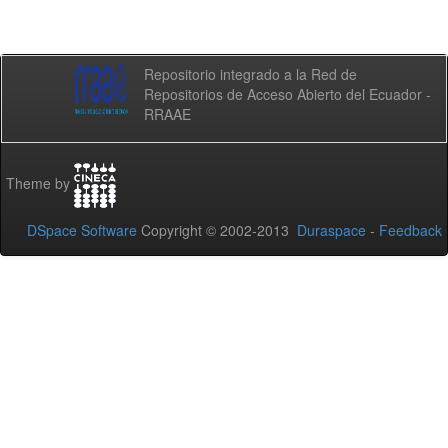
Repositorio integrado a la Red de
Repositorios de Acceso Abierto del Ecuador -
RRAAE
Theme by
DSpace Software
Copyright © 2002-2013
Duraspace
-
Feedback