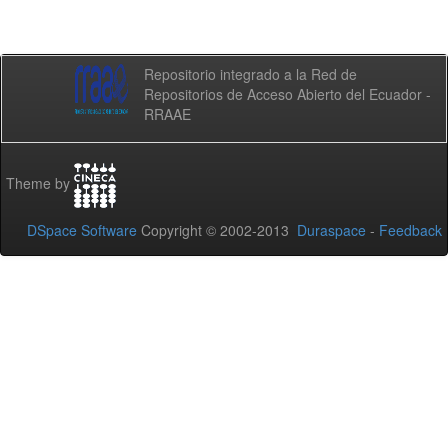
Repositorio integrado a la Red de
Repositorios de Acceso Abierto del Ecuador -
RRAAE
Theme by
DSpace Software
Copyright © 2002-2013
Duraspace
-
Feedback