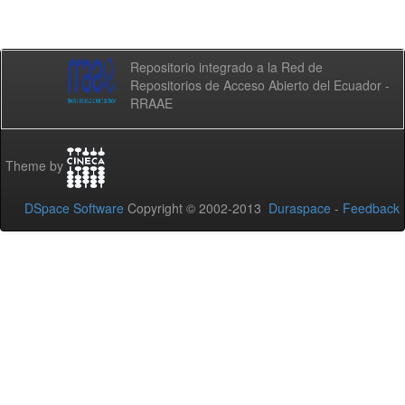
Repositorio integrado a la Red de
Repositorios de Acceso Abierto del Ecuador -
RRAAE
Theme by
DSpace Software
Copyright © 2002-2013
Duraspace
-
Feedback