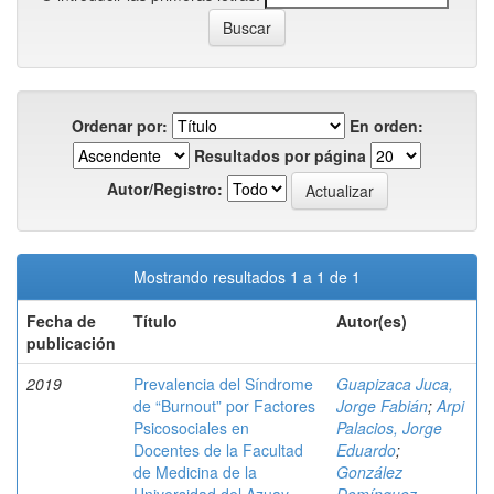
Ordenar por:
En orden:
Resultados por página
Autor/Registro:
Mostrando resultados 1 a 1 de 1
Fecha de
Título
Autor(es)
publicación
2019
Prevalencia del Síndrome
Guapizaca Juca,
de “Burnout” por Factores
Jorge Fabián
;
Arpi
Psicosociales en
Palacios, Jorge
Docentes de la Facultad
Eduardo
;
de Medicina de la
González