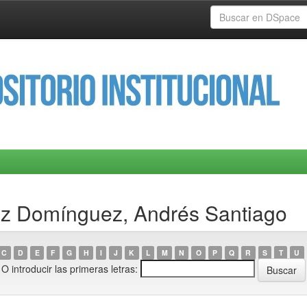
ez Domínguez, Andrés Santiago
C
D
E
F
G
H
I
J
K
L
M
N
O
P
Q
R
S
T
U
O introducir las primeras letras: