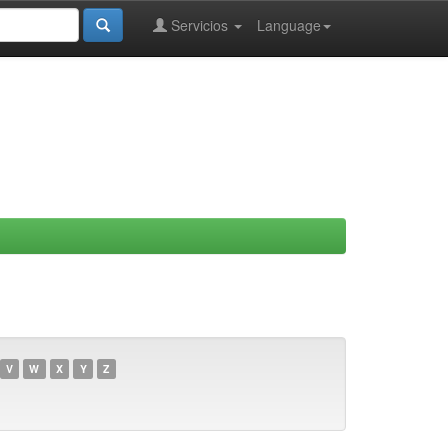
Servicios
Language
V
W
X
Y
Z