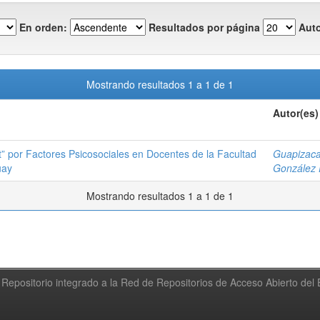
En orden:
Resultados por página
Auto
Mostrando resultados 1 a 1 de 1
Autor(es)
” por Factores Psicosociales en Docentes de la Facultad
Guapizaca
uay
González 
Mostrando resultados 1 a 1 de 1
Repositorio integrado a la Red de Repositorios de Acceso Abierto de