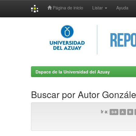
Página de inicio
Listar
Ayuda
Skip
navigation
Dspace de la Universidad del Azuay
Buscar por Autor Gonzál
Ir a:
0-9
A
B