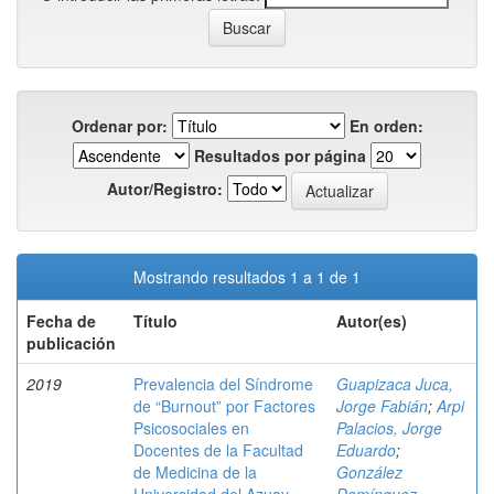
Ordenar por:
En orden:
Resultados por página
Autor/Registro:
Mostrando resultados 1 a 1 de 1
Fecha de
Título
Autor(es)
publicación
2019
Prevalencia del Síndrome
Guapizaca Juca,
de “Burnout” por Factores
Jorge Fabián
;
Arpi
Psicosociales en
Palacios, Jorge
Docentes de la Facultad
Eduardo
;
de Medicina de la
González