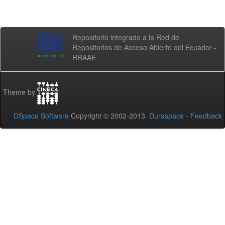
Repositorio integrado a la Red de
Repositorios de Acceso Abierto del Ecuador -
RRAAE
Theme by
DSpace Software
Copyright © 2002-2013
Duraspace
-
Feedback