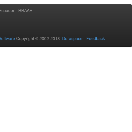
l Ecuador - RRAAE
oftware
Copyright © 2002-2013
Duraspace
-
Feedback