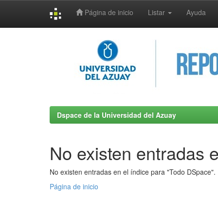
Página de inicio
Listar
Ayuda
Skip
navigation
Dspace de la Universidad del Azuay
No existen entradas e
No existen entradas en el índice para "Todo DSpace".
Página de inicio