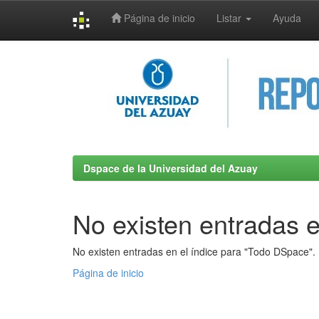
Página de inicio
Listar
Ayuda
Skip
navigation
Dspace de la Universidad del Azuay
No existen entradas e
No existen entradas en el índice para "Todo DSpace".
Página de inicio