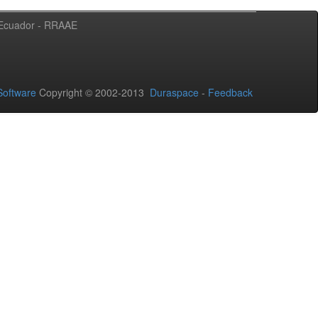
l Ecuador - RRAAE
oftware
Copyright © 2002-2013
Duraspace
-
Feedback