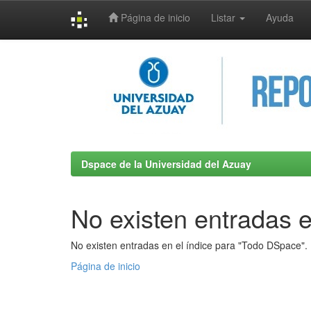
Página de inicio
Listar
Ayuda
Skip
navigation
Dspace de la Universidad del Azuay
No existen entradas e
No existen entradas en el índice para "Todo DSpace".
Página de inicio