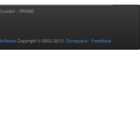
l Ecuador - RRAAE
oftware
Copyright © 2002-2013
Duraspace
-
Feedback