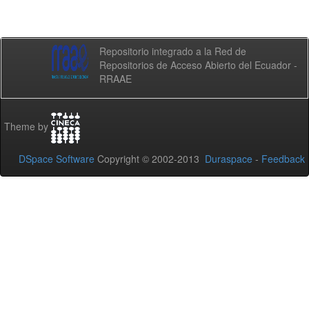
Repositorio integrado a la Red de
Repositorios de Acceso Abierto del Ecuador -
RRAAE
Theme by
DSpace Software
Copyright © 2002-2013
Duraspace
-
Feedback