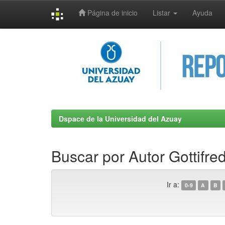
Página de inicio
Listar
Ayuda
Skip
navigation
Dspace de la Universidad del Azuay
Buscar por Autor Gottifre
Ir a:
0-9
A
B