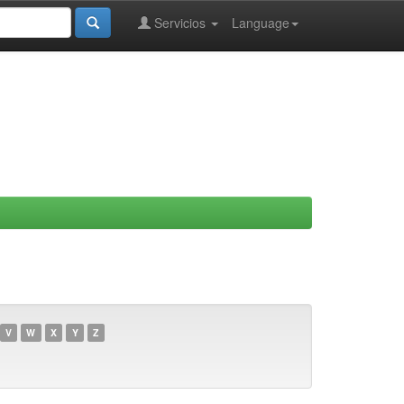
Servicios
Language
V
W
X
Y
Z