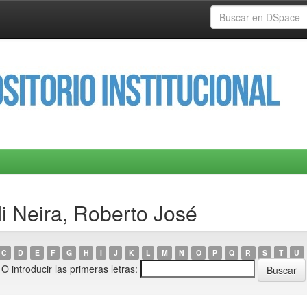
di Neira, Roberto José
C
D
E
F
G
H
I
J
K
L
M
N
O
P
Q
R
S
T
U
O introducir las primeras letras: