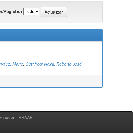
r/Registro:
rváez, Mario
;
Gottifredi Neira, Roberto José
l Ecuador - RRAAE