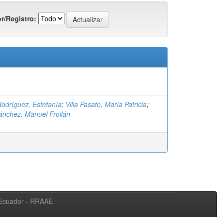
r/Registro:
Rodríguez, Estefanía
;
Villa Pasato, María Patricia
;
ánchez, Manuel Froilán
l Ecuador - RRAAE