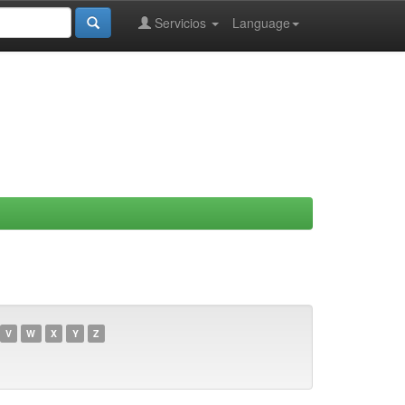
Servicios
Language
V
W
X
Y
Z