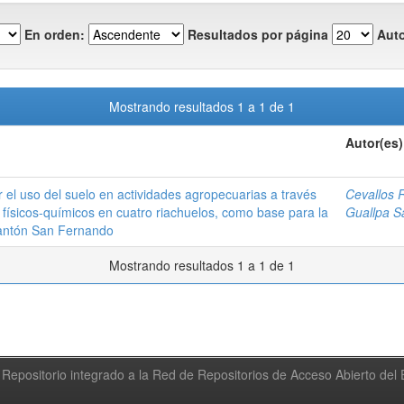
En orden:
Resultados por página
Auto
Mostrando resultados 1 a 1 de 1
Autor(es)
 el uso del suelo en actividades agropecuarias a través
Cevallos 
físicos-químicos en cuatro riachuelos, como base para la
Guallpa S
cantón San Fernando
Mostrando resultados 1 a 1 de 1
Repositorio integrado a la Red de Repositorios de Acceso Abierto de