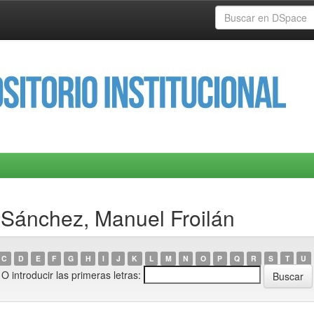
 Sánchez, Manuel Froilán
C
D
E
F
G
H
I
J
K
L
M
N
O
P
Q
R
S
T
U
O introducir las primeras letras: