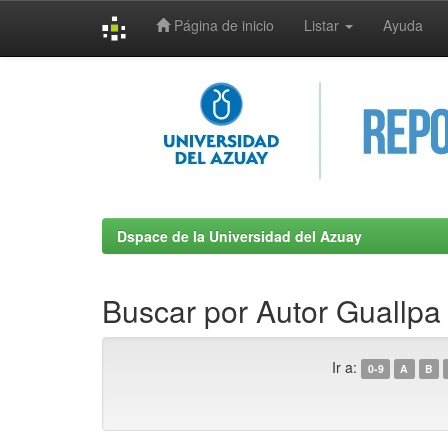
Página de inicio
Listar
Ayuda
Skip
navigation
Dspace de la Universidad del Azuay
Buscar por Autor Guallpa
Ir a:
0-9
A
B