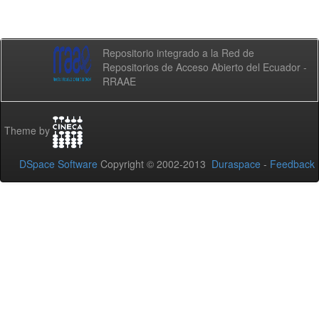
Repositorio integrado a la Red de
Repositorios de Acceso Abierto del Ecuador -
RRAAE
Theme by
DSpace Software
Copyright © 2002-2013
Duraspace
-
Feedback