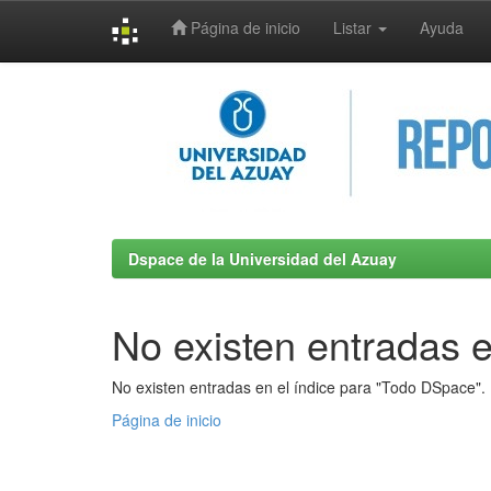
Página de inicio
Listar
Ayuda
Skip
navigation
Dspace de la Universidad del Azuay
No existen entradas e
No existen entradas en el índice para "Todo DSpace".
Página de inicio