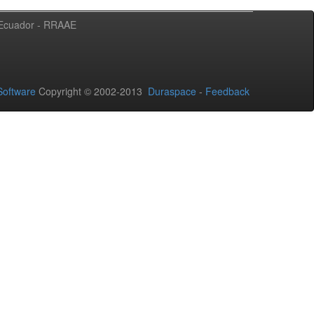
l Ecuador - RRAAE
oftware
Copyright © 2002-2013
Duraspace
-
Feedback