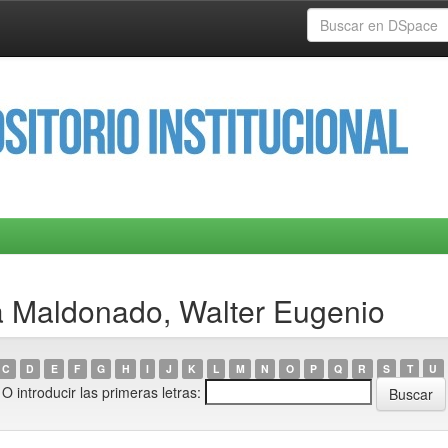
a Maldonado, Walter Eugenio
C
D
E
F
G
H
I
J
K
L
M
N
O
P
Q
R
S
T
U
O introducir las primeras letras: