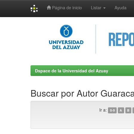
Página de inicio
Listar
Ayuda
Skip
navigation
Dspace de la Universidad del Azuay
Buscar por Autor Guarac
Ir a:
0-9
A
B