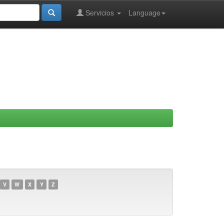
Servicios
Language
V
W
X
Y
Z