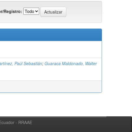
r/Registro:
rtínez, Paúl Sebastián
;
Guaraca Maldonado, Walter
l Ecuador - RRAAE