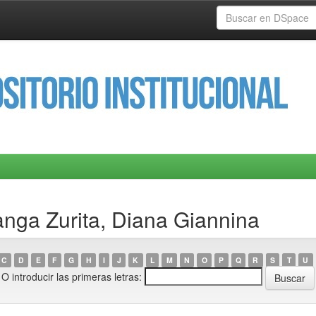
anga Zurita, Diana Giannina
C
D
E
F
G
H
I
J
K
L
M
N
O
P
Q
R
S
T
U
O introducir las primeras letras: