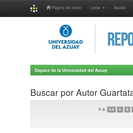
Página de inicio
Listar
Ayuda
Skip
navigation
Dspace de la Universidad del Azuay
Buscar por Autor Guartat
Ir a:
0-9
A
B