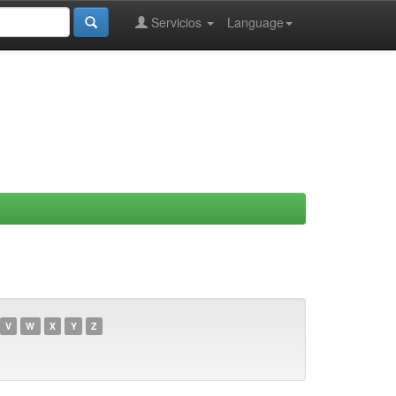
Servicios
Language
V
W
X
Y
Z