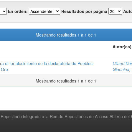
En orden:
Resultados por página
Auto
Mostrando resultados 1 a 1 de 1
Autor(es)
ara el fortalecimiento de la declaratoria de Pueblos
Ullauri Do
l Oro
Giannina
;
Mostrando resultados 1 a 1 de 1
Repositorio integrado a la Red de Repositorios de Acceso Abierto de