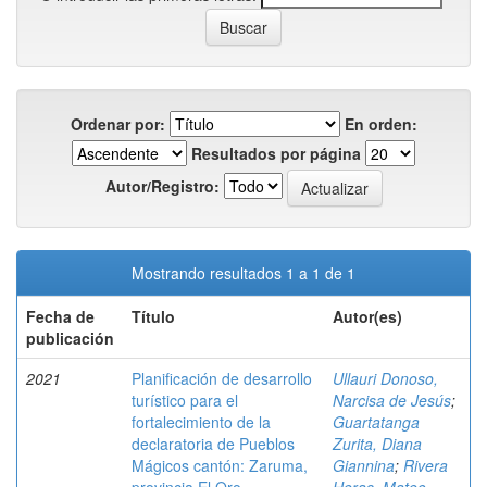
Ordenar por:
En orden:
Resultados por página
Autor/Registro:
Mostrando resultados 1 a 1 de 1
Fecha de
Título
Autor(es)
publicación
2021
Planificación de desarrollo
Ullauri Donoso,
turístico para el
Narcisa de Jesús
;
fortalecimiento de la
Guartatanga
declaratoria de Pueblos
Zurita, Diana
Mágicos cantón: Zaruma,
Giannina
;
Rivera