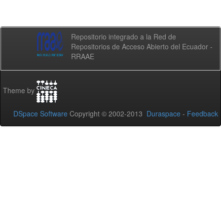
Repositorio integrado a la Red de
Repositorios de Acceso Abierto del Ecuador -
RRAAE
Theme by
DSpace Software
Copyright © 2002-2013
Duraspace
-
Feedback