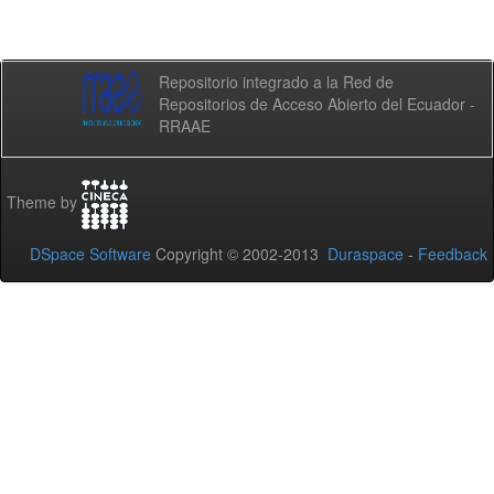
Repositorio integrado a la Red de
Repositorios de Acceso Abierto del Ecuador -
RRAAE
Theme by
DSpace Software
Copyright © 2002-2013
Duraspace
-
Feedback