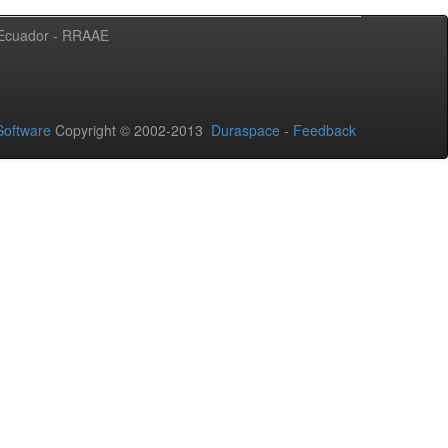
l Ecuador - RRAAE
oftware
Copyright © 2002-2013
Duraspace
-
Feedback