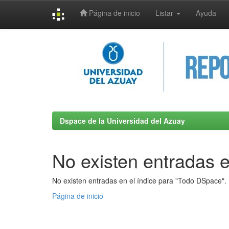
Página de inicio
Listar
Ayuda
Skip
navigation
Dspace de la Universidad del Azuay
No existen entradas e
No existen entradas en el índice para "Todo DSpace".
Página de inicio