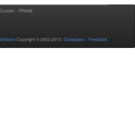
l Ecuador - RRAAE
oftware
Copyright © 2002-2013
Duraspace
-
Feedback