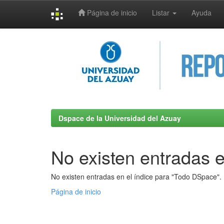
Página de inicio
Listar
Ayuda
Skip
navigation
Dspace de la Universidad del Azuay
No existen entradas e
No existen entradas en el índice para "Todo DSpace".
Página de inicio