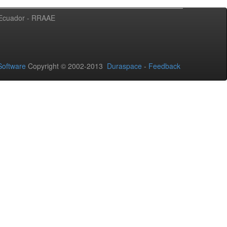
l Ecuador - RRAAE
oftware
Copyright © 2002-2013
Duraspace
-
Feedback