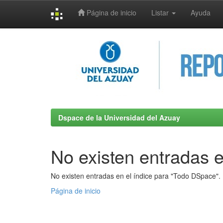
Página de inicio
Listar
Ayuda
Skip
navigation
Dspace de la Universidad del Azuay
No existen entradas e
No existen entradas en el índice para "Todo DSpace".
Página de inicio