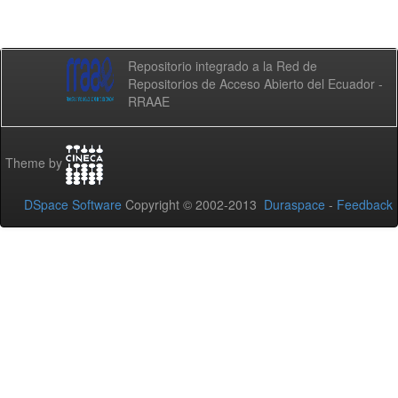
Repositorio integrado a la Red de
Repositorios de Acceso Abierto del Ecuador -
RRAAE
Theme by
DSpace Software
Copyright © 2002-2013
Duraspace
-
Feedback