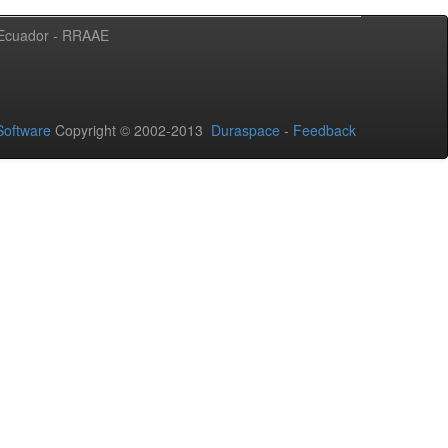
l Ecuador - RRAAE
oftware
Copyright © 2002-2013
Duraspace
-
Feedback