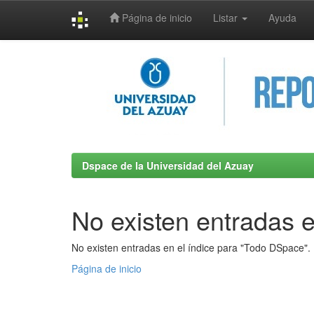
Página de inicio
Listar
Ayuda
Skip
navigation
Dspace de la Universidad del Azuay
No existen entradas e
No existen entradas en el índice para "Todo DSpace".
Página de inicio