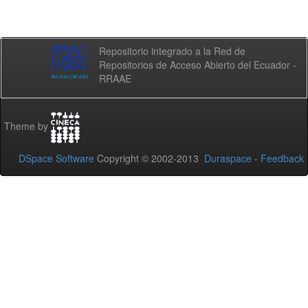
Repositorio integrado a la Red de
Repositorios de Acceso Abierto del Ecuador -
RRAAE
Theme by
DSpace Software
Copyright © 2002-2013
Duraspace
-
Feedback