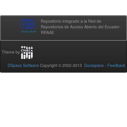
Repositorio integrado a la Red de
Repositorios de Acceso Abierto del Ecuador -
RRAAE
Theme by
DSpace Software
Copyright © 2002-2013
Duraspace
-
Feedback