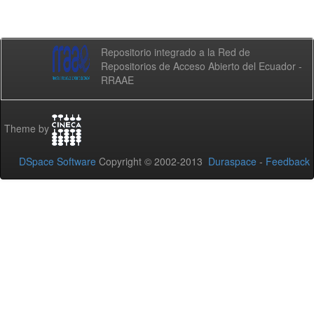
Repositorio integrado a la Red de
Repositorios de Acceso Abierto del Ecuador -
RRAAE
Theme by
DSpace Software
Copyright © 2002-2013
Duraspace
-
Feedback