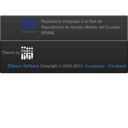
Repositorio integrado a la Red de
Repositorios de Acceso Abierto del Ecuador -
RRAAE
Theme by
DSpace Software
Copyright © 2002-2013
Duraspace
-
Feedback