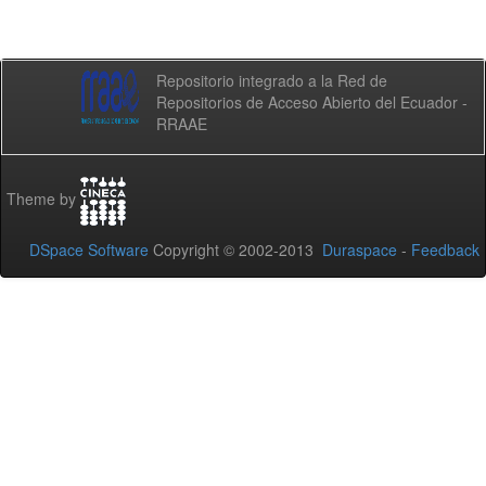
Repositorio integrado a la Red de
Repositorios de Acceso Abierto del Ecuador -
RRAAE
Theme by
DSpace Software
Copyright © 2002-2013
Duraspace
-
Feedback