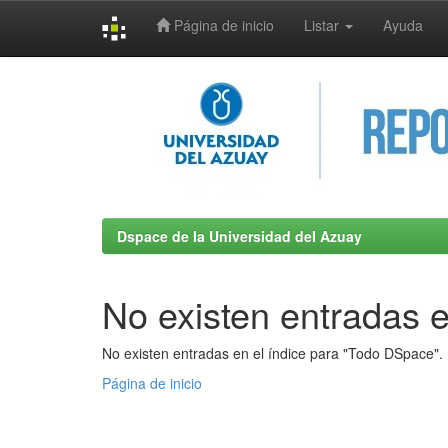
Página de inicio
Listar
Ayuda
Skip
navigation
Dspace de la Universidad del Azuay
No existen entradas e
No existen entradas en el índice para "Todo DSpace".
Página de inicio