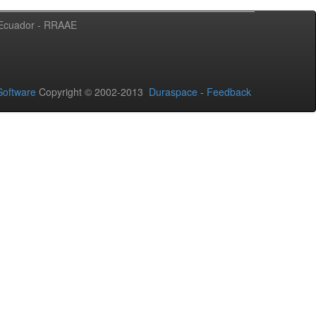
l Ecuador - RRAAE
oftware
Copyright © 2002-2013
Duraspace
-
Feedback