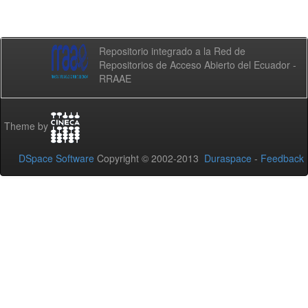
Repositorio integrado a la Red de
Repositorios de Acceso Abierto del Ecuador -
RRAAE
Theme by
DSpace Software
Copyright © 2002-2013
Duraspace
-
Feedback