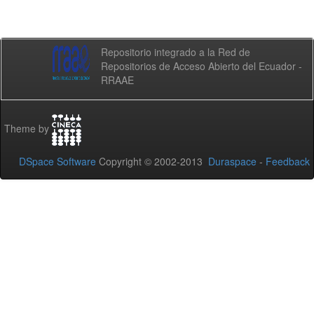
Repositorio integrado a la Red de
Repositorios de Acceso Abierto del Ecuador -
RRAAE
Theme by
DSpace Software
Copyright © 2002-2013
Duraspace
-
Feedback