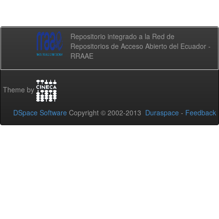
Repositorio integrado a la Red de
Repositorios de Acceso Abierto del Ecuador -
RRAAE
Theme by
DSpace Software
Copyright © 2002-2013
Duraspace
-
Feedback