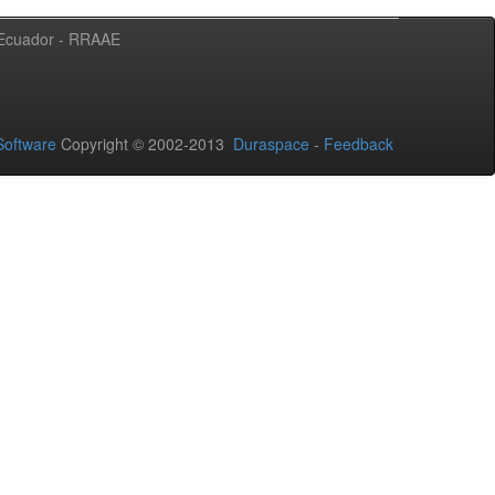
l Ecuador - RRAAE
oftware
Copyright © 2002-2013
Duraspace
-
Feedback