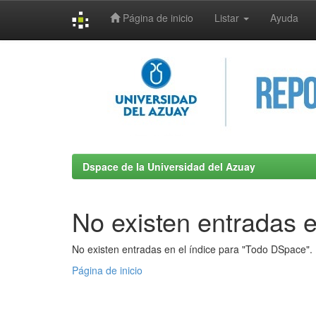
Página de inicio
Listar
Ayuda
Skip
navigation
Dspace de la Universidad del Azuay
No existen entradas e
No existen entradas en el índice para "Todo DSpace".
Página de inicio