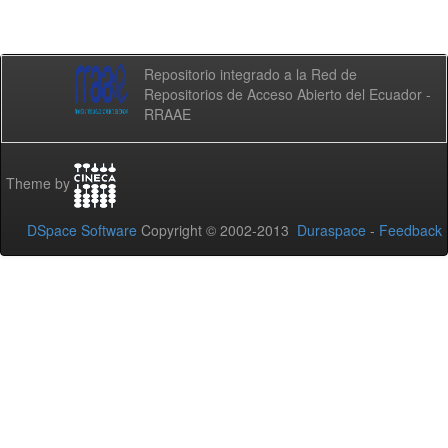
Repositorio integrado a la Red de
Repositorios de Acceso Abierto del Ecuador -
RRAAE
Theme by
DSpace Software
Copyright © 2002-2013
Duraspace
-
Feedback